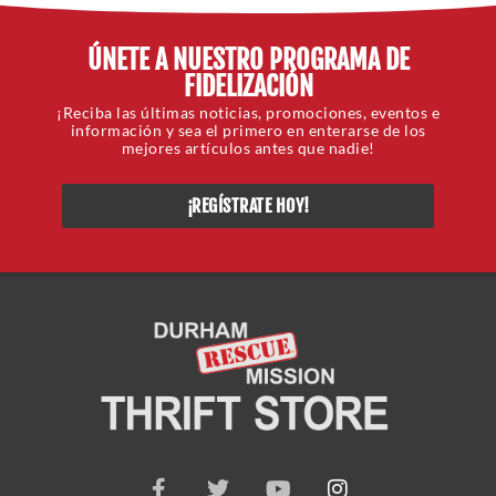
ÚNETE A NUESTRO PROGRAMA DE
FIDELIZACIÓN
¡Reciba las últimas noticias, promociones, eventos e
información y sea el primero en enterarse de los
mejores artículos antes que nadie!
¡REGÍSTRATE HOY!
F
G
Y
I
a
o
o
n