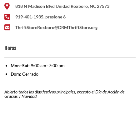
818 N Madison Blvd Unidad Roxboro, NC 27573
919-401-1935, presione 6
ThriftStoreRoxboro@DRMThriftStore.org
Horas
Mon
–Sat:
9:00 am–7:00 pm
Dom:
Cerrado
Abierto todos los días festivos principales, excepto el Día de Acción de
Gracias y Navidad.