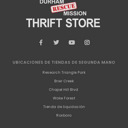
F
G
Y
I
a
o
o
n
c
r
u
s
e
j
t
t
b
e
u
a
UBICACIONES DE TIENDAS DE SEGUNDA MANO
o
o
b
g
o
e
r
Research Triangle Park
k
a
Brier Creek
-
m
f
Chapel Hill Blvd.
Wake Forest
Tienda de liquidación
Roxboro