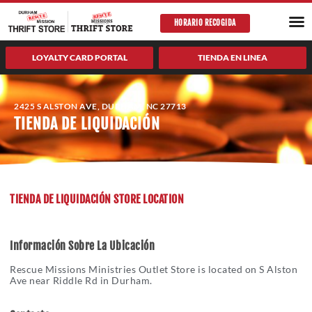
saltar
PROGRAMA
AUTO
HORARIO RECOGIDA
al
contenido
LOYALTY CARD PORTAL
TIENDA EN LINEA
2425 S ALSTON AVE, DURHAM, NC 27713
TIENDA DE LIQUIDACIÓN
TIENDA DE LIQUIDACIÓN STORE LOCATION
Información Sobre La Ubicación
Rescue Missions Ministries Outlet Store is located on S Alston
Ave near Riddle Rd in Durham.