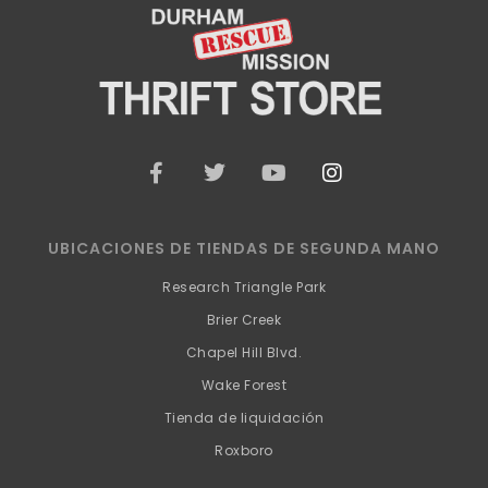
F
G
Y
I
a
o
o
n
c
r
u
s
e
j
t
t
b
e
u
a
UBICACIONES DE TIENDAS DE SEGUNDA MANO
o
o
b
g
o
e
r
Research Triangle Park
k
a
Brier Creek
-
m
f
Chapel Hill Blvd.
Wake Forest
Tienda de liquidación
Roxboro