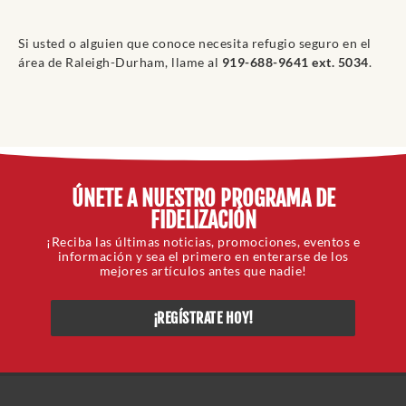
Si usted o alguien que conoce necesita refugio seguro en el
área de Raleigh-Durham, llame al
919-688-9641 ext. 5034
.
ÚNETE A NUESTRO PROGRAMA DE
FIDELIZACIÓN
¡Reciba las últimas noticias, promociones, eventos e
información y sea el primero en enterarse de los
mejores artículos antes que nadie!
¡REGÍSTRATE HOY!