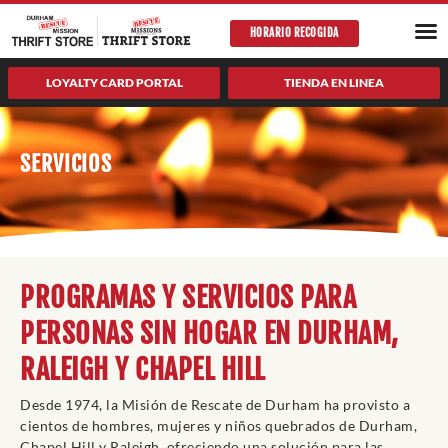
saltar
PROGRAMA
AUTO
HORARIO RECOGIDA
al
contenido
LOYALTY CARD PORTAL
TIENDA EN LINEA
SERVICIOS
PROGRAMAS Y SERVICIOS PARA
PERSONAS SIN HOGAR EN DURHAM,
RALEIGH Y CHAPEL HILL
Desde 1974, la Misión de Rescate de Durham ha provisto a
cientos de hombres, mujeres y niños quebrados de Durham,
Chapel Hill y Raleigh, ofreciendo una solución para las