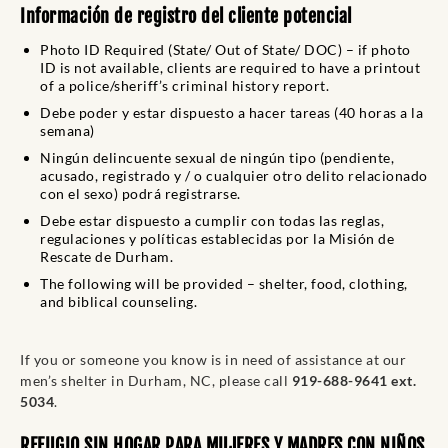
Información de registro del cliente potencial
Photo ID Required (State/ Out of State/ DOC) – if photo
ID is not available, clients are required to have a printout
of a police/sheriff’s criminal history report.
Debe poder y estar dispuesto a hacer tareas (40 horas a la
semana)
Ningún delincuente sexual de ningún tipo (pendiente,
acusado, registrado y / o cualquier otro delito relacionado
con el sexo) podrá registrarse.
Debe estar dispuesto a cumplir con todas las reglas,
regulaciones y políticas establecidas por la Misión de
Rescate de Durham.
The following will be provided – shelter, food, clothing,
and biblical counseling.
If you or someone you know is in need of assistance at our
men’s shelter in Durham, NC, please call
919-688-9641 ext.
5034
.
REFUGIO SIN HOGAR PARA MUJERES Y MADRES CON NIÑOS